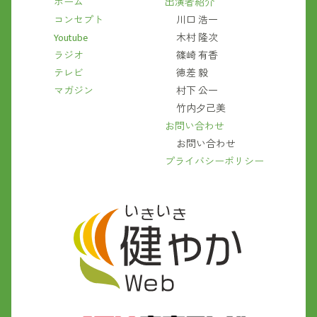
ホーム
出演者紹介
コンセプト
川口 浩一
Youtube
木村 隆次
ラジオ
篠崎 有香
テレビ
徳差 毅
マガジン
村下 公一
竹内夕己美
お問い合わせ
お問い合わせ
プライバシーポリシー