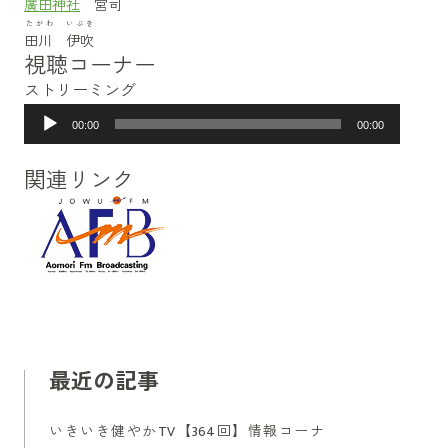
廣田神社
宮司
たがわ いぶき
田川 伊吹
視聴コーナー
ストリーミング
音
00:00
00:00
声
プ
関連リンク
レ
ー
ヤ
ー
最近の記事
いきいき健やかTV【364回】情報コーナ