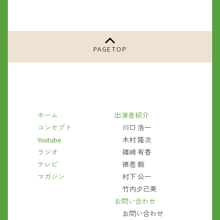
PAGETOP
ホーム
出演者紹介
コンセプト
川口 浩一
Youtube
木村 隆次
ラジオ
篠崎 有香
テレビ
徳差 毅
マガジン
村下 公一
竹内夕己美
お問い合わせ
お問い合わせ