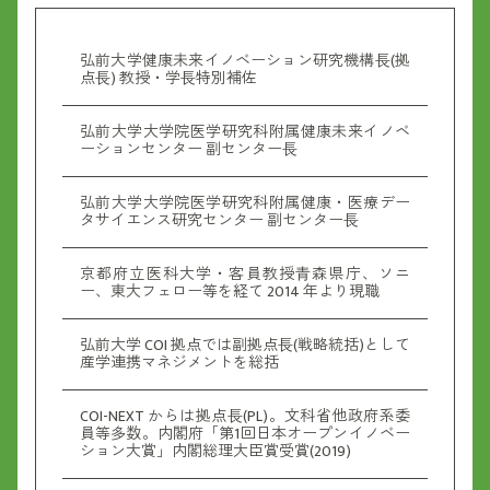
弘前大学健康未来イノベーション研究機構⻑(拠
点⻑) 教授・学⻑特別補佐
弘前大学大学院医学研究科附属健康未来イノベ
ーションセンター 副センター⻑
弘前大学大学院医学研究科附属健康・医療デー
タサイエンス研究センター 副センター⻑
京都府立医科大学・客員教授⻘森県庁、ソニ
ー、東大フェロー等を経て 2014 年より現職
弘前大学 COI 拠点では副拠点⻑(戦略統括)として
産学連携マネジメントを総括
COI-NEXT からは拠点⻑(PL)。文科省他政府系委
員等多数。内閣府「第1回日本オープンイノベー
ション大賞」内閣総理大臣賞受賞(2019)