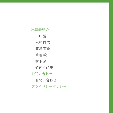
出演者紹介
川口 浩一
木村 隆次
篠崎 有香
徳差 毅
村下 公一
竹内夕己美
お問い合わせ
お問い合わせ
プライバシーポリシー