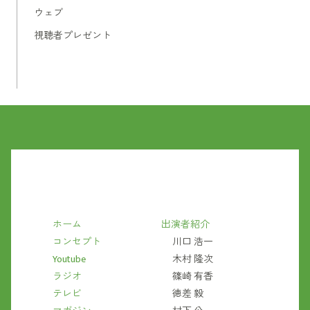
ウェブ
視聴者プレゼント
ホーム
出演者紹介
コンセプト
川口 浩一
Youtube
木村 隆次
ラジオ
篠崎 有香
テレビ
徳差 毅