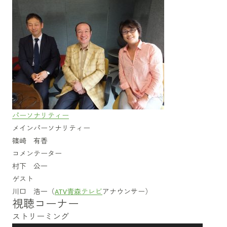
パーソナリティー
メインパーソナリティー
篠崎 有香
コメンテーター
村下 公一
ゲスト
川口 浩一（
ATV青森テレビ
アナウンサー）
視聴コーナー
ストリーミング