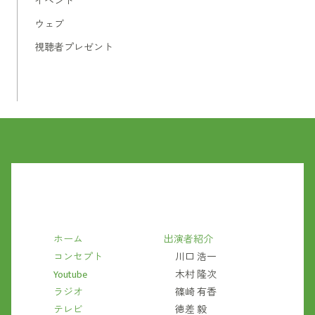
イベント
ウェブ
視聴者プレゼント
ホーム
出演者紹介
コンセプト
川口 浩一
Youtube
木村 隆次
ラジオ
篠崎 有香
テレビ
徳差 毅