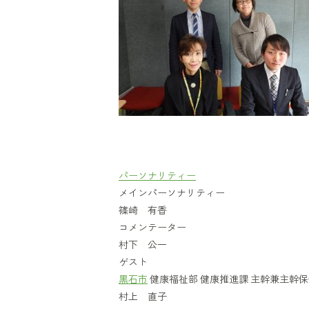
パーソナリティー
メインパーソナリティー
篠崎 有香
コメンテーター
村下 公一
ゲスト
黒石市
健康福祉部 健康推進課 主幹兼主幹
村上 直子