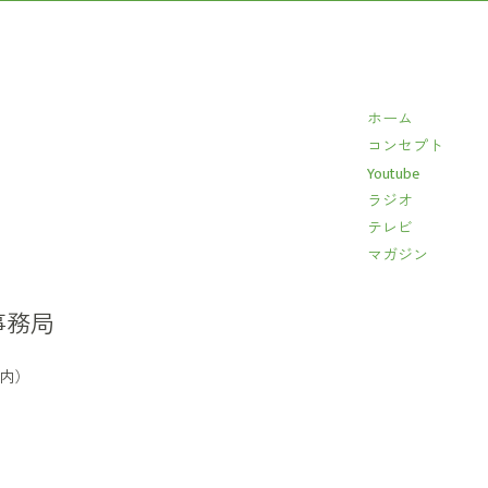
ー
を
使
っ
ホーム
て
コンセプト
く
Youtube
だ
ラジオ
さ
テレビ
い。
マガジン
事務局
イ内）