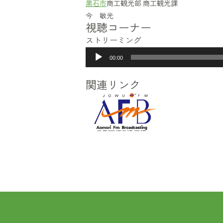
黒石市
商工観光部 商工観光課
今 敏光
視聴コーナー
ストリーミング
音
00:00
声
プ
関連リンク
レ
ー
ヤ
ー