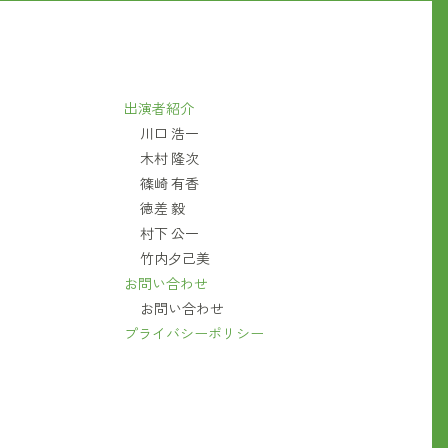
出演者紹介
川口 浩一
木村 隆次
篠崎 有香
徳差 毅
村下 公一
竹内夕己美
お問い合わせ
お問い合わせ
プライバシーポリシー