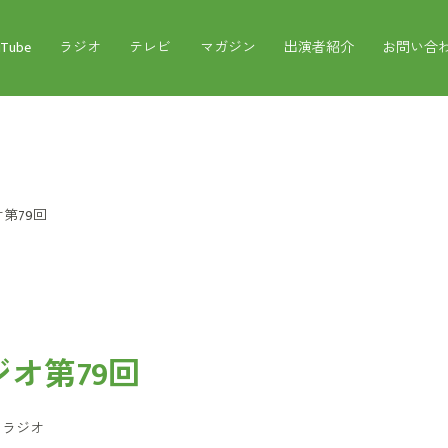
uTube
ラジオ
テレビ
マガジン
出演者紹介
お問い合
第79回
オ第79回
：
ラジオ