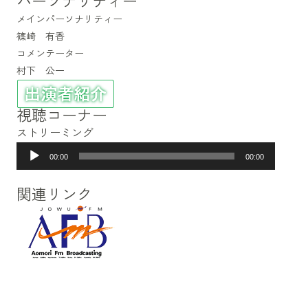
パーソナリティー
メインパーソナリティー
篠崎 有香
コメンテーター
村下 公一
視聴コーナー
ストリーミング
音
00:00
00:00
声
プ
関連リンク
レ
ー
ヤ
ー