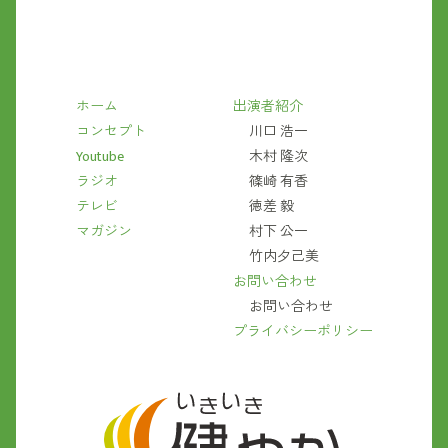
ホーム
出演者紹介
コンセプト
川口 浩一
Youtube
木村 隆次
ラジオ
篠崎 有香
テレビ
徳差 毅
マガジン
村下 公一
竹内夕己美
お問い合わせ
お問い合わせ
プライバシーポリシー