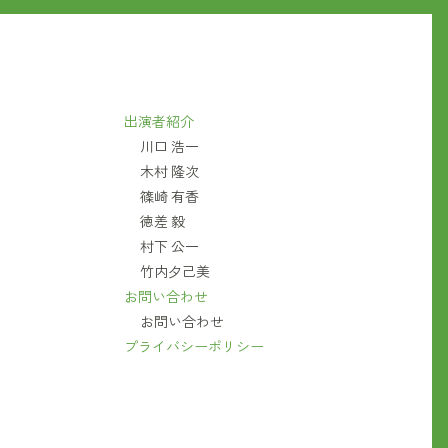
出演者紹介
川口 浩一
木村 隆次
篠崎 有香
徳差 毅
村下 公一
竹内夕己美
お問い合わせ
お問い合わせ
プライバシーポリシー