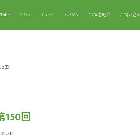
uTube
ラジオ
テレビ
マガジン
出演者紹介
お問い合
50回
150回
：
テレビ