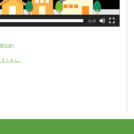
11:23
庁HP)
（まんまん）