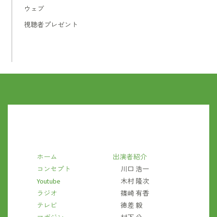
ウェブ
視聴者プレゼント
ホーム
出演者紹介
コンセプト
川口 浩一
Youtube
木村 隆次
ラジオ
篠崎 有香
テレビ
徳差 毅