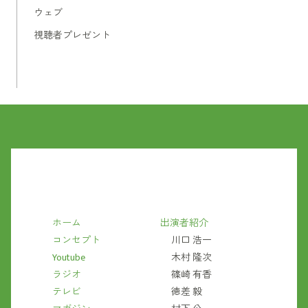
ウェブ
視聴者プレゼント
ホーム
出演者紹介
コンセプト
川口 浩一
Youtube
木村 隆次
ラジオ
篠崎 有香
テレビ
徳差 毅