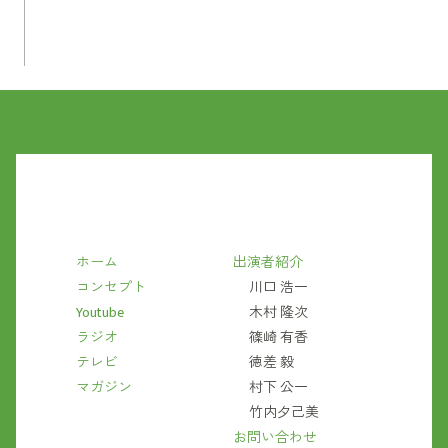
ホーム
出演者紹介
コンセプト
川口 浩一
Youtube
木村 隆次
ラジオ
篠崎 有香
テレビ
徳差 毅
マガジン
村下 公一
竹内夕己美
お問い合わせ