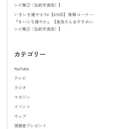
シピ集②（弘前市食改）】
いきいき健やかTV【375回】情報コーナー
『まいにち健やか』 【食改さんおすすめレ
シピ集⑤（弘前市食改）】
カテゴリー
YouTube
テレビ
ラジオ
マガジン
イベント
ウェブ
視聴者プレゼント