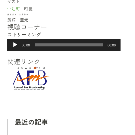
ゲスト
中泊町
町長
はまだて とよみつ
濱舘 豊光
視聴コーナー
ストリーミング
音
00:00
00:00
声
プ
関連リンク
レ
ー
ヤ
ー
最近の記事