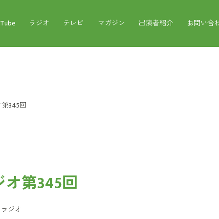
uTube
ラジオ
テレビ
マガジン
出演者紹介
お問い合
第345回
オ第345回
：
ラジオ