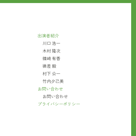
出演者紹介
川口 浩一
木村 隆次
篠崎 有香
徳差 毅
村下 公一
竹内夕己美
お問い合わせ
お問い合わせ
プライバシーポリシー