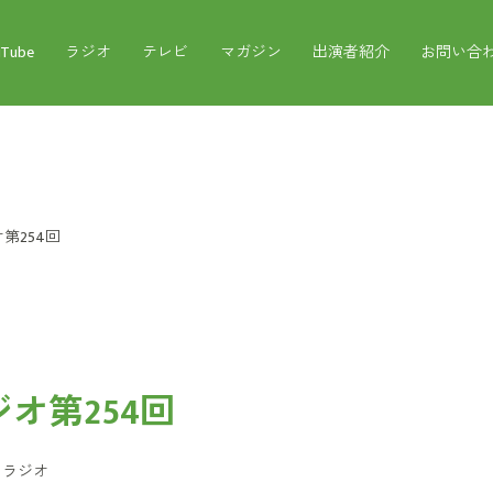
uTube
ラジオ
テレビ
マガジン
出演者紹介
お問い合
第254回
オ第254回
：
ラジオ