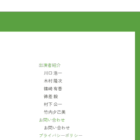
出演者紹介
川口 浩一
木村 隆次
篠崎 有香
徳差 毅
村下 公一
竹内夕己美
お問い合わせ
お問い合わせ
プライバシーポリシー