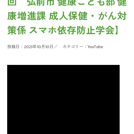
回 弘前市 健康こども部 健
康増進課 成人保健・がん対
策係 スマホ依存防止学会】
投稿日：2023年10月10日／
カテゴリー：
YouTube