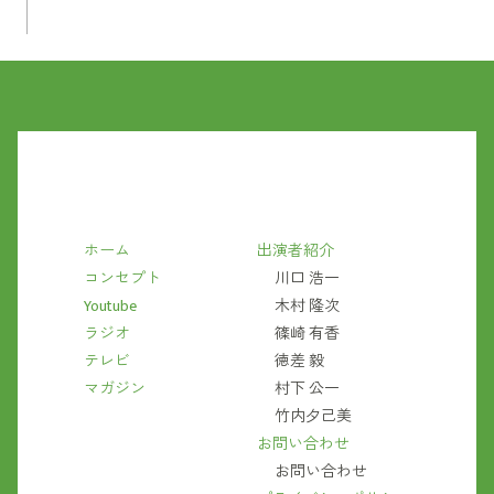
ホーム
出演者紹介
コンセプト
川口 浩一
Youtube
木村 隆次
ラジオ
篠崎 有香
テレビ
徳差 毅
マガジン
村下 公一
竹内夕己美
お問い合わせ
お問い合わせ