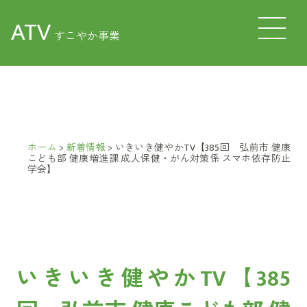
ATV
すこやか事業
ホーム
>
新着情報
>
いきいき健やかTV【385回 弘前市 健康
こども部 健康増進課 成人保健・がん対策係 スマホ依存防止
学会】
いきいき健やかTV【385