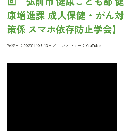
回 弘前市 健康こども部 健
康増進課 成人保健・がん対
策係 スマホ依存防止学会】
投稿日：2023年10月10日／
カテゴリー：
YouTube