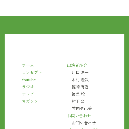
ホーム
出演者紹介
コンセプト
川口 浩一
Youtube
木村 隆次
ラジオ
篠崎 有香
テレビ
徳差 毅
マガジン
村下 公一
竹内夕己美
お問い合わせ
お問い合わせ