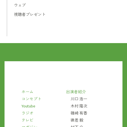
ウェブ
視聴者プレゼント
ホーム
出演者紹介
コンセプト
川口 浩一
Youtube
木村 隆次
ラジオ
篠崎 有香
テレビ
徳差 毅