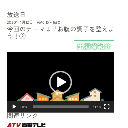
放送日
2020年1月12日 AM6:15～6:30
今回のテーマは「お腹の調子を整えよ
う！②」
動
画
プ
レ
ー
ヤ
ー
00:00
11:18
関連リンク