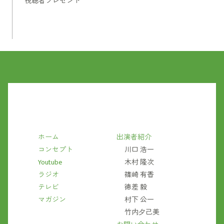
視聴者プレゼント
ホーム
出演者紹介
コンセプト
川口 浩一
Youtube
木村 隆次
ラジオ
篠崎 有香
テレビ
徳差 毅
マガジン
村下 公一
竹内夕己美