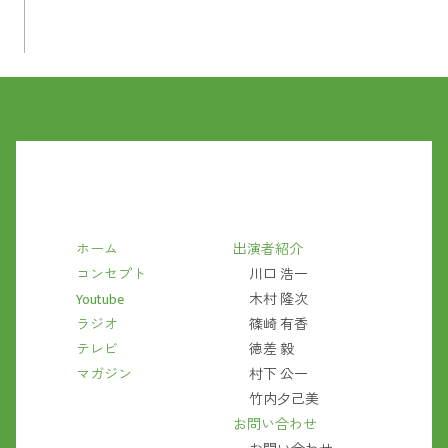
ホーム
出演者紹介
コンセプト
川口 浩一
Youtube
木村 隆次
ラジオ
篠崎 有香
テレビ
徳差 毅
マガジン
村下 公一
竹内夕己美
お問い合わせ