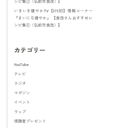
シピ集②（弘前市食改）】
いきいき健やかTV【375回】情報コーナー
『まいにち健やか』 【食改さんおすすめレ
シピ集⑤（弘前市食改）】
カテゴリー
YouTube
テレビ
ラジオ
マガジン
イベント
ウェブ
視聴者プレゼント