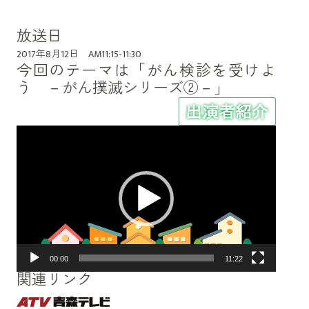
放送日
2017年8月12日 AM11:15-11:30
今回のテーマは「がん検診を受けよ
う －がん撲滅シリーズ②－」
動
画
プ
レ
ー
ヤ
ー
00:00
11:22
関連リンク