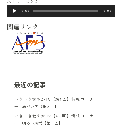
ストリーミング
音
00:00
00:00
声
プ
関連リンク
レ
ー
ヤ
ー
最近の記事
いきいき健やかTV【364回】情報コーナ
ー 床バレエ【第５回】
いきいき健やかTV【365回】情報コーナ
ー 明るい終活【第１回】