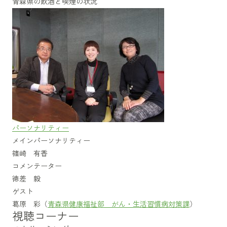
青森県の飲酒と喫煙の状況
パーソナリティー
メインパーソナリティー
篠崎 有香
コメンテーター
徳差 毅
ゲスト
葛原 彩（
青森県健康福祉部 がん・生活習慣病対策課
）
視聴コーナー