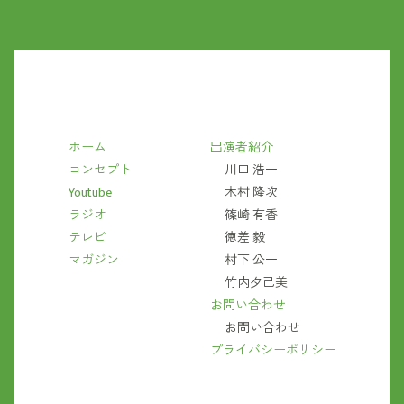
ホーム
出演者紹介
コンセプト
川口 浩一
Youtube
木村 隆次
ラジオ
篠崎 有香
テレビ
徳差 毅
マガジン
村下 公一
竹内夕己美
お問い合わせ
お問い合わせ
プライバシーポリシー