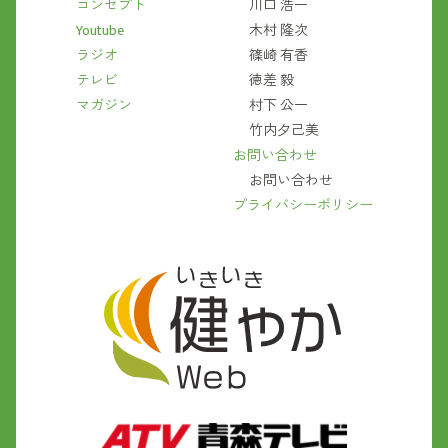
コンセプト
川口 浩一
Youtube
木村 隆次
ラジオ
篠崎 有香
テレビ
徳差 毅
マガジン
村下 公一
竹内夕己美
お問い合わせ
お問い合わせ
プライバシーポリシー