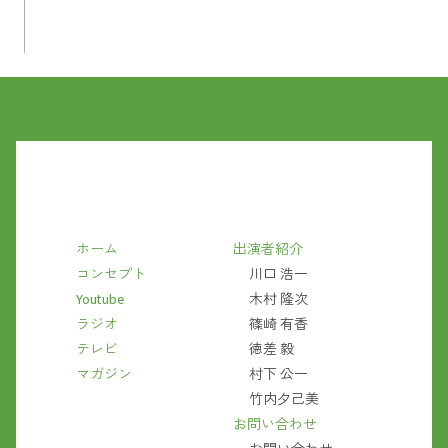
ホーム
出演者紹介
コンセプト
川口 浩一
Youtube
木村 隆次
ラジオ
篠崎 有香
テレビ
徳差 毅
マガジン
村下 公一
竹内夕己美
お問い合わせ