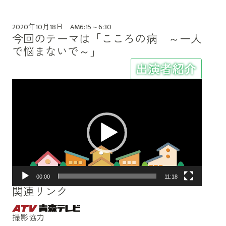
2020年10月18日 AM6:15～6:30
今回のテーマは「こころの病 ～一人
で悩まないで～」
動
画
プ
レ
ー
ヤ
ー
00:00
11:18
関連リンク
撮影協力