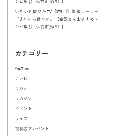
シピ集②（弘前市食改）】
いきいき健やかTV【375回】情報コーナー
『まいにち健やか』 【食改さんおすすめレ
シピ集⑤（弘前市食改）】
カテゴリー
YouTube
テレビ
ラジオ
マガジン
イベント
ウェブ
視聴者プレゼント