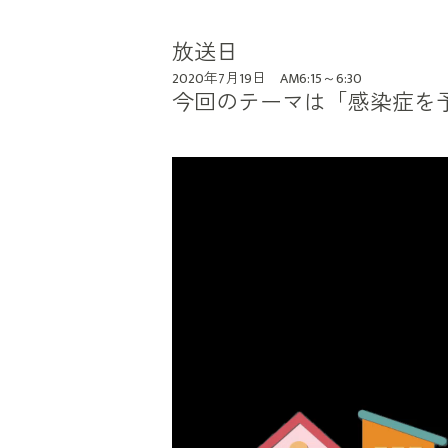
放送日
2020年7月19日 AM6:15～6:30
今回のテーマは「感染症を
動
画
プ
レ
ー
ヤ
ー