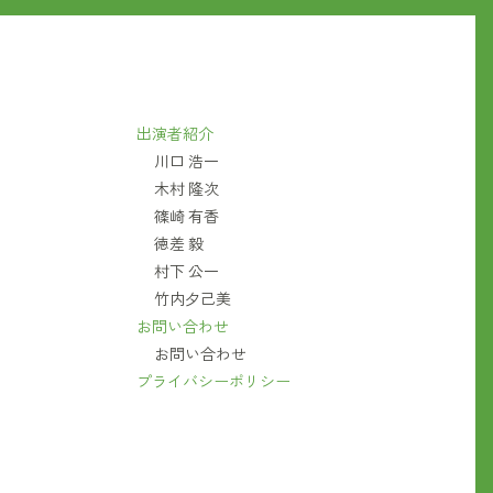
出演者紹介
川口 浩一
木村 隆次
篠崎 有香
徳差 毅
村下 公一
竹内夕己美
お問い合わせ
お問い合わせ
プライバシーポリシー