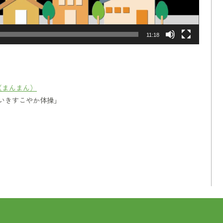
11:18
（まんまん）
きいきすこやか体操」