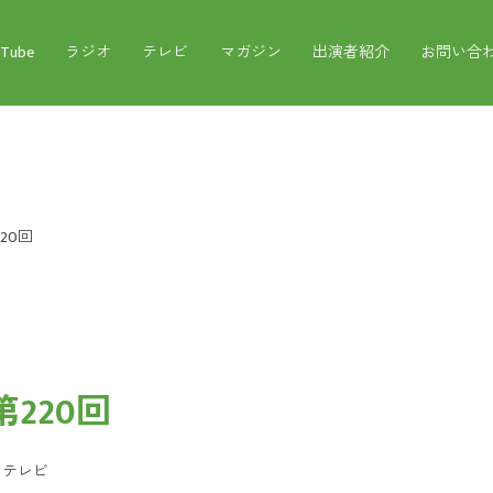
uTube
ラジオ
テレビ
マガジン
出演者紹介
お問い合
20回
220回
：
テレビ