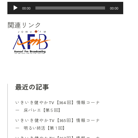
音
00:00
00:00
声
プ
関連リンク
レ
ー
ヤ
ー
最近の記事
いきいき健やかTV【364回】情報コーナ
ー 床バレエ【第５回】
いきいき健やかTV【365回】情報コーナ
ー 明るい終活【第１回】