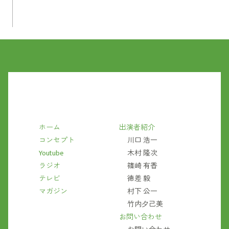
ホーム
出演者紹介
コンセプト
川口 浩一
Youtube
木村 隆次
ラジオ
篠崎 有香
テレビ
徳差 毅
マガジン
村下 公一
竹内夕己美
お問い合わせ