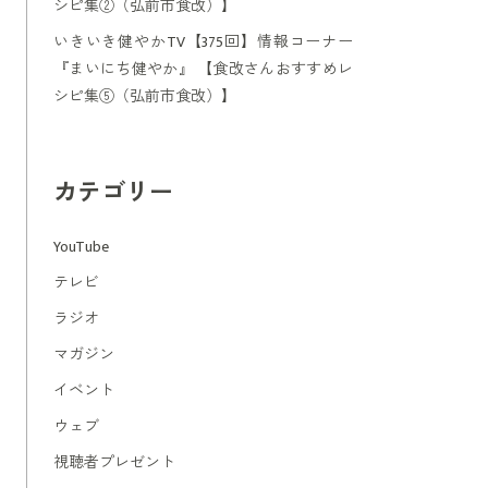
シピ集②（弘前市食改）】
いきいき健やかTV【375回】情報コーナー
『まいにち健やか』 【食改さんおすすめレ
シピ集⑤（弘前市食改）】
カテゴリー
YouTube
テレビ
ラジオ
マガジン
イベント
ウェブ
視聴者プレゼント