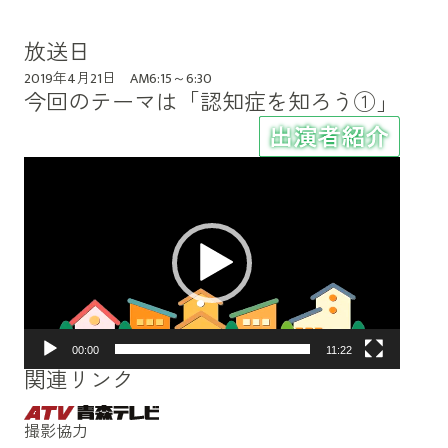
放送日
2019年4月21日 AM6:15～6:30
今回のテーマは「認知症を知ろう①」
動
画
プ
レ
ー
ヤ
ー
00:00
11:22
関連リンク
撮影協力