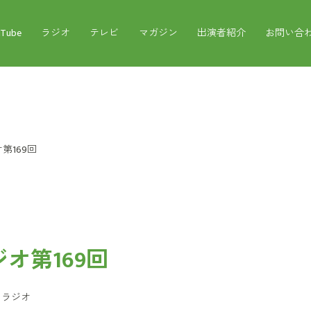
uTube
ラジオ
テレビ
マガジン
出演者紹介
お問い合
第169回
オ第169回
：
ラジオ