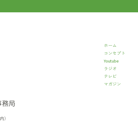
キ
ー
を
使
っ
ホーム
て
コンセプト
く
Youtube
だ
ラジオ
さ
テレビ
い。
マガジン
事務局
イ内）