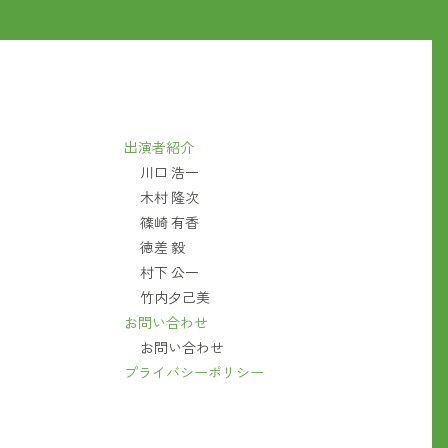
出演者紹介
川口 浩一
木村 隆次
篠崎 有香
徳差 毅
村下 公一
竹内夕己美
お問い合わせ
お問い合わせ
プライバシーポリシー