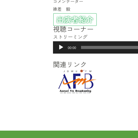
コメンテーター
徳差 毅
視聴コーナー
ストリーミング
音
00:00
声
プ
関連リンク
レ
ー
ヤ
ー