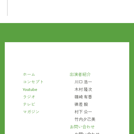
ホーム
出演者紹介
コンセプト
川口 浩一
Youtube
木村 隆次
ラジオ
篠崎 有香
テレビ
徳差 毅
マガジン
村下 公一
竹内夕己美
お問い合わせ