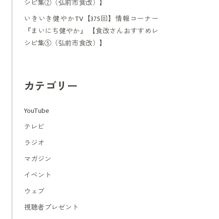
シピ集②（弘前市食改）】
いきいき健やかTV【375回】情報コーナー
『まいにち健やか』 【食改さんおすすめレ
シピ集⑤（弘前市食改）】
カテゴリー
YouTube
テレビ
ラジオ
マガジン
イベント
ウェブ
視聴者プレゼント