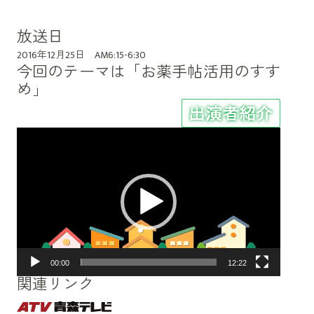
放送日
2016年12月25日 AM6:15-6:30
今回のテーマは「お薬手帖活用のすす
め」
動
画
プ
レ
ー
ヤ
ー
00:00
12:22
関連リンク