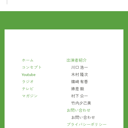
ホーム
出演者紹介
コンセプト
川口 浩一
Youtube
木村 隆次
ラジオ
篠崎 有香
テレビ
徳差 毅
マガジン
村下 公一
竹内夕己美
お問い合わせ
お問い合わせ
プライバシーポリシー