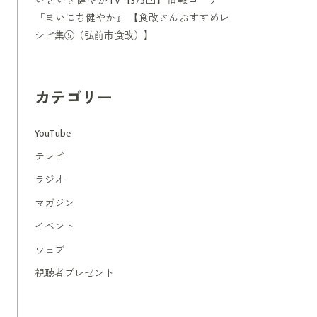
いきいき健やかTV【375回】情報コーナー
『まいにち健やか』 【食改さんおすすめレ
シピ集⑤（弘前市食改）】
カテゴリー
YouTube
テレビ
ラジオ
マガジン
イベント
ウェブ
視聴者プレゼント