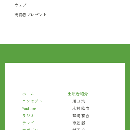
ウェブ
視聴者プレゼント
ホーム
出演者紹介
コンセプト
川口 浩一
Youtube
木村 隆次
ラジオ
篠崎 有香
テレビ
徳差 毅