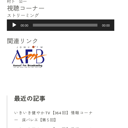
村下 公一
視聴コーナー
ストリーミング
音
00:00
00:00
声
プ
関連リンク
レ
ー
ヤ
ー
最近の記事
いきいき健やかTV【364回】情報コーナ
ー 床バレエ【第５回】