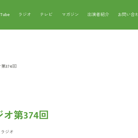
uTube
ラジオ
テレビ
マガジン
出演者紹介
お問い合
第374回
オ第374回
：
ラジオ