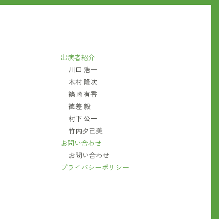
出演者紹介
川口 浩一
木村 隆次
篠崎 有香
徳差 毅
村下 公一
竹内夕己美
お問い合わせ
お問い合わせ
プライバシーポリシー