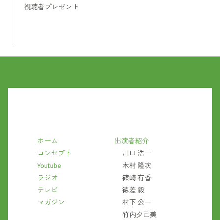
視聴者プレゼント
ホーム
出演者紹介
コンセプト
川口 浩一
Youtube
木村 隆次
ラジオ
篠崎 有香
テレビ
徳差 毅
マガジン
村下 公一
竹内夕己美