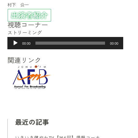
村下 公一
視聴コーナー
ストリーミング
音
00:00
00:00
声
プ
関連リンク
レ
ー
ヤ
ー
最近の記事
いきいき健やかTV【364回】情報コーナ