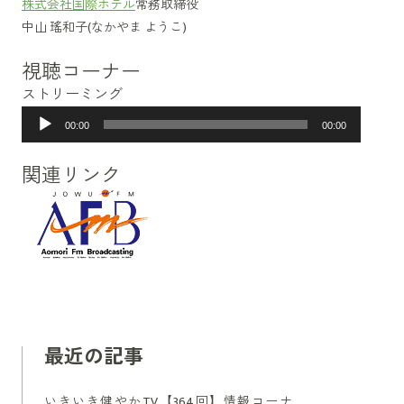
株式会社国際ホテル
常務取締役
中山 瑤和子(なかやま ようこ)
視聴コーナー
ストリーミング
音
00:00
00:00
声
プ
関連リンク
レ
ー
ヤ
ー
最近の記事
いきいき健やかTV【364回】情報コーナ