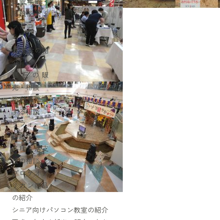
血管年齢・
肺機能チェ
ックコーナ
ー
介護食の紹
介
墓石の販
売・相談
不動産に関
する相談
リフォーム
相談
各種生活支
援の相談
プロテオグ
リカン商品
の紹介
シニア向けパソコン教室の紹介