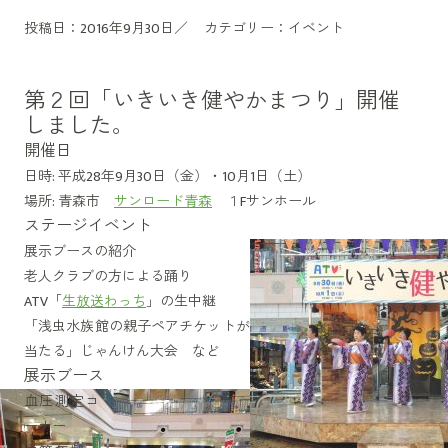
投稿日：2016年9月30日／
カテゴリー：
イベント
第２回「いきいき健やかまつり」開催
しました。
開催日
日時: 平成28年9月30日（金）・10月1日（土）
場所: 青森市
サンロード青森
１Fサンホール
ステージイベント
展示ブースの紹介
老人クラブの方による踊り
ATV「
生放送わっち
」の生中継
「浅虫水族館の親子ペアチケットが
当たる」じゃんけん大会 など
展示ブース
血圧測定コ
ーナー