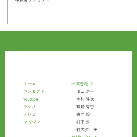
視聴者プレゼント
ホーム
出演者紹介
コンセプト
川口 浩一
Youtube
木村 隆次
ラジオ
篠崎 有香
テレビ
徳差 毅
マガジン
村下 公一
竹内夕己美