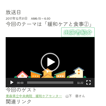
放送日
2017年12月31日 AM6:15～6:30
今回のテーマは「緩和ケアと食事②」
動
画
プ
レ
ー
ヤ
ー
00:00
11:22
今回のゲスト
青森県立中央病院 緩和ケアセンター
山下 慈さん
関連リンク