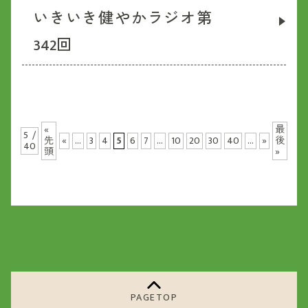
いきいき健やかラジオ第
342回
«
最
5 /
先
«
...
3
4
5
6
7
...
10
20
30
40
...
»
後
40
頭
»
PAGETOP