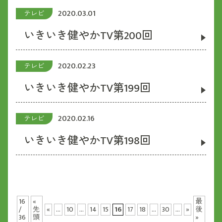
2020.03.01
テレビ
いきいき健やかTV第200回
2020.02.23
テレビ
いきいき健やかTV第199回
2020.02.16
テレビ
いきいき健やかTV第198回
16
«
最
/
先
«
...
10
...
14
15
16
17
18
...
30
...
»
後
36
頭
»