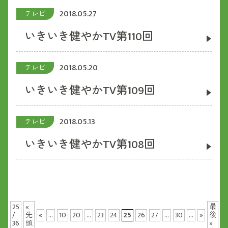
2018.05.27
テレビ
いきいき健やかTV第110回
2018.05.20
テレビ
いきいき健やかTV第109回
2018.05.13
テレビ
いきいき健やかTV第108回
25
«
最
/
先
«
...
10
20
...
23
24
25
26
27
...
30
...
»
後
36
頭
»