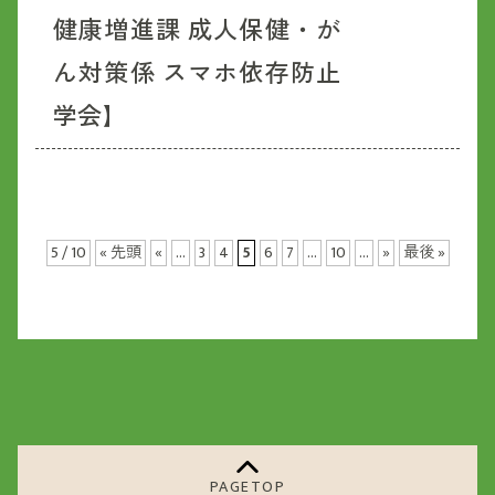
健康増進課 成人保健・が
ん対策係 スマホ依存防止
学会】
5 / 10
« 先頭
«
...
3
4
5
6
7
...
10
...
»
最後 »
PAGETOP