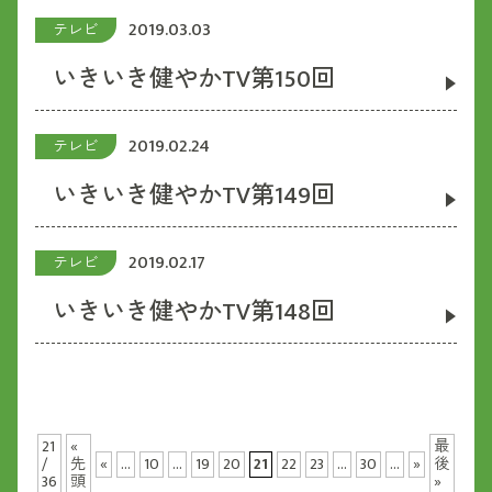
2019.03.03
テレビ
いきいき健やかTV第150回
2019.02.24
テレビ
いきいき健やかTV第149回
2019.02.17
テレビ
いきいき健やかTV第148回
21
«
最
/
先
«
...
10
...
19
20
21
22
23
...
30
...
»
後
36
頭
»