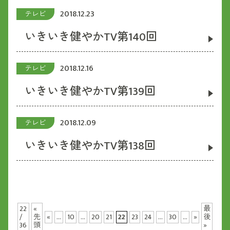
2018.12.23
テレビ
いきいき健やかTV第140回
2018.12.16
テレビ
いきいき健やかTV第139回
2018.12.09
テレビ
いきいき健やかTV第138回
22
«
最
/
先
«
...
10
...
20
21
22
23
24
...
30
...
»
後
36
頭
»